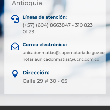
Antioquia
Líneas de atención:

(+57) (604) 8663847 - 310 823
01 23
Correo electrónico:

unicadonmatias@supernotariado.gov.co;
notariaunicadonmatias@ucnc.com.co
Dirección:

Calle 29 # 30 - 65