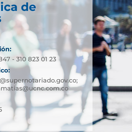
ica de
s
ión:
847 - 310 823 01 23
ico:
@supernotariado.gov.co;
nmatias@ucnc.com.co
5