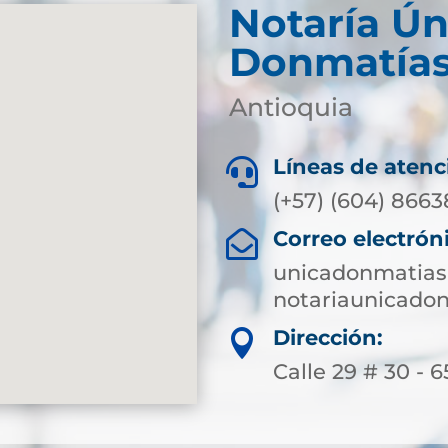
Notaría Ún
Donmatía
Antioquia
Líneas de atenc

(+57) (604) 8663
Correo electrón

unicadonmatias
notariaunicado
Dirección:

Calle 29 # 30 - 6