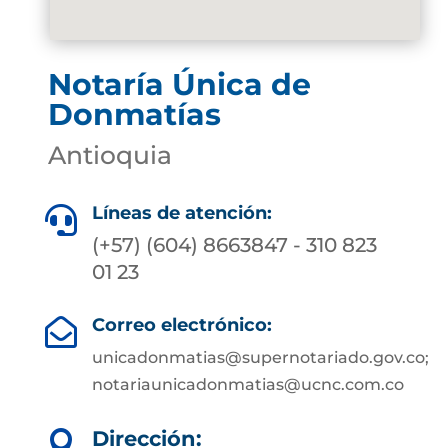
Notaría Única de
Donmatías
Antioquia
Líneas de atención:

(+57) (604) 8663847 - 310 823
01 23
Correo electrónico:

unicadonmatias@supernotariado.gov.co;
notariaunicadonmatias@ucnc.com.co
Dirección:
