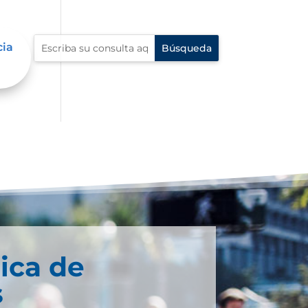
cia
ica de
s