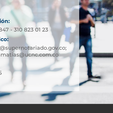
ión:
847 - 310 823 01 23
ico:
@supernotariado.gov.co;
nmatias@ucnc.com.co
5