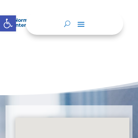
Abrir barra de herramientas
Normatividad especial que les aplique de
interés.