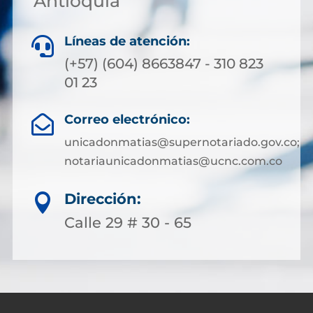
Antioquia
Líneas de atención:

(+57) (604) 8663847 - 310 823
01 23
Correo electrónico:

unicadonmatias@supernotariado.gov.co;
notariaunicadonmatias@ucnc.com.co
Dirección:

Calle 29 # 30 - 65