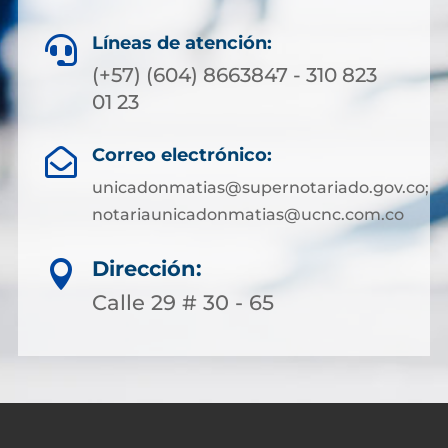
Líneas de atención:

(+57) (604) 8663847 - 310 823
01 23
Correo electrónico:

unicadonmatias@supernotariado.gov.co;
notariaunicadonmatias@ucnc.com.co
Dirección:

Calle 29 # 30 - 65