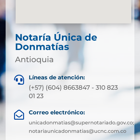
Notaría Única de
Donmatías
Antioquia
Líneas de atención:

(+57) (604) 8663847 - 310 823
01 23
Correo electrónico:

unicadonmatias@supernotariado.gov.co;
notariaunicadonmatias@ucnc.com.co