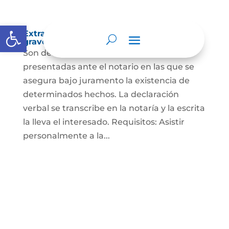
Abrir barra de herramientas
Extra-proceso o declaración bajo la
gravedad de juramento
Son declaraciones verbales o escritas
presentadas ante el notario en las que se
asegura bajo juramento la existencia de
determinados hechos. La declaración
verbal se transcribe en la notaría y la escrita
la lleva el interesado. Requisitos: Asistir
personalmente a la...