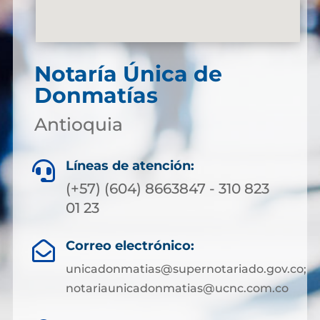
Notaría Única de
Donmatías
Antioquia
Líneas de atención:

(+57) (604) 8663847 - 310 823
01 23
Correo electrónico:

unicadonmatias@supernotariado.gov.co;
notariaunicadonmatias@ucnc.com.co