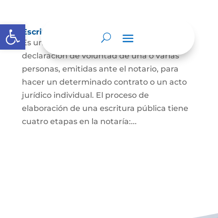
Abrir barra de herramientas
Escritura Pública
Es un documento que contiene la
declaración de voluntad de una o varias
personas, emitidas ante el notario, para
hacer un determinado contrato o un acto
jurídico individual. El proceso de
elaboración de una escritura pública tiene
cuatro etapas en la notaría:...