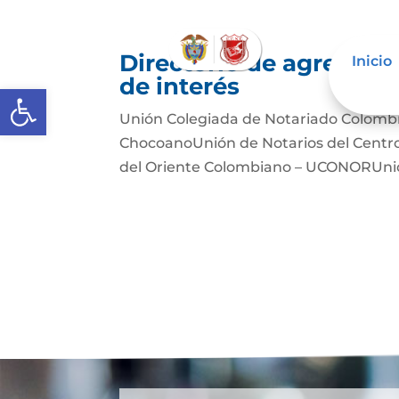
Directorio de agremiac
Inicio
de interés
Abrir barra de herramientas
Unión Colegiada de Notariado Colomb
ChocoanoUnión de Notarios del Cent
del Oriente Colombiano – UCONORUnió