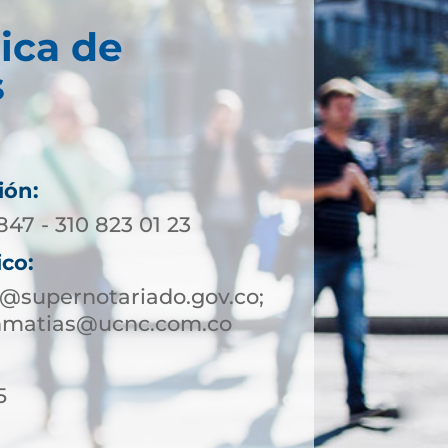
ica de
s
ión:
847 - 310 823 01 23
ico:
@supernotariado.gov.co;
nmatias@ucnc.com.co
5