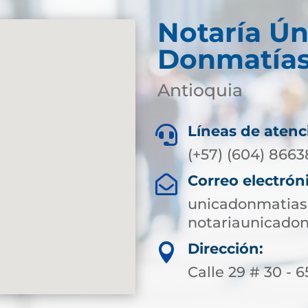
Notaría Ún
Donmatía
Antioquia
Líneas de atenc

(+57) (604) 8663
Correo electrón

unicadonmatias
notariaunicado
Dirección:

Calle 29 # 30 - 6