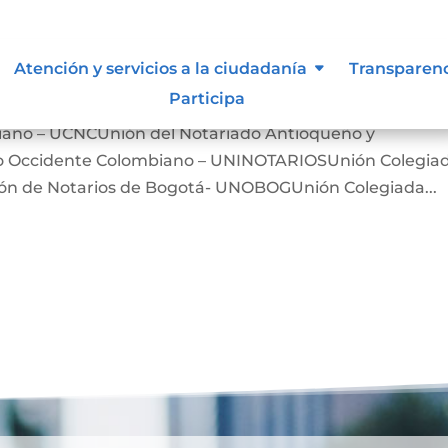
iones, asociaciones y otros grupo
Atención y servicios a la ciudadanía
Transparen
Participa
iano – UCNCUnión del Notariado Antioqueño y
ro Occidente Colombiano – UNINOTARIOSUnión Colegia
n de Notarios de Bogotá- UNOBOGUnión Colegiada...