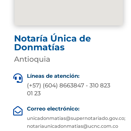
Notaría Única de
Donmatías
Antioquia
Líneas de atención:

(+57) (604) 8663847 - 310 823
01 23
Correo electrónico:

unicadonmatias@supernotariado.gov.co;
notariaunicadonmatias@ucnc.com.co