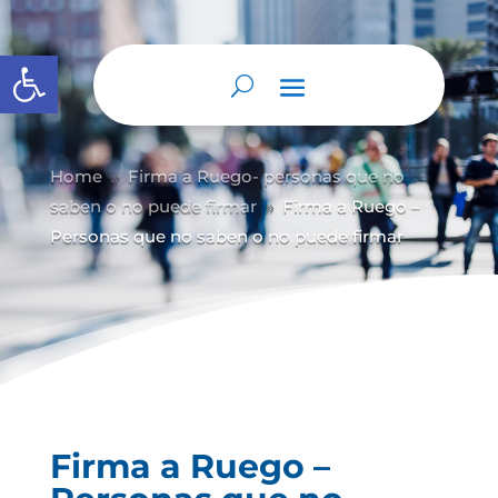
Abrir barra de herramientas
Home
Firma a Ruego- personas que no
9
saben o no puede firmar
Firma a Ruego –
9
Personas que no saben o no puede firmar
Firma a Ruego –