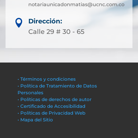
notariaunicadonmatias@ucnc.com.co
Dirección:

Calle 29 # 30 - 65
• Términos y condiciones
• Política de Tratamiento de Datos
Personales
• Políticas de derechos de autor
• Certificado de Accesibilidad
• Políticas de Privacidad Web
• Mapa del Sitio