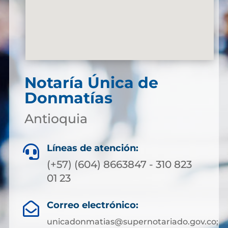
Notaría Única de
Donmatías
Antioquia
Líneas de atención:

(+57) (604) 8663847 - 310 823
01 23
Correo electrónico:

unicadonmatias@supernotariado.gov.co;