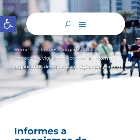
Abrir barra de herramientas
Home
Informes a organismos de
9
inspección, vigilancia y control
Informes a
9
organismos de inspección, vigilancia y control
Informes a